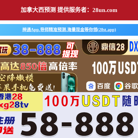
加拿大西预测 提供服务者：28un.com
神通App.导师精准预测.海量现金等你领(28st.app)